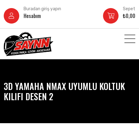
İçeriğe
Buradan giriş yapın
Sepet
atla
Hesabım
₺
0,00
3D YAMAHA NMAX UYUMLU KOLTUK
KILIFI DESEN 2