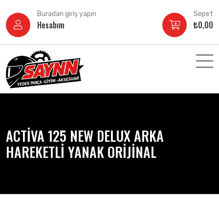
İçeriğe
Buradan giriş yapın
Sepet
atla
Hesabım
₺
0,00
ACTİVA 125 NEW DELUX ARKA
HAREKETLİ YANAK ORİJİNAL