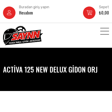
İçeriğe
Buradan giriş yapın
Sepet
atla
Hesabım
₺
0,00
ACTİVA 125 NEW DELUX GİDON ORJ