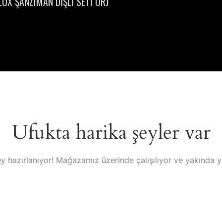
UX ŞANZIMAN DİŞLİ SETİ ORJ
Ufukta harika şeyler var
y hazırlanıyor! Mağazamız üzerinde çalışılıyor ve yakında 