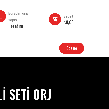
Buradan giriş
Sepet
yapın
₺
0,00
Hesabım
Ödeme
İ SETİ ORJ