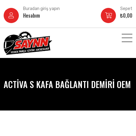
İçeriğe
Buradan giriş yapın
Sepet
atla
Hesabım
₺
0,00
ACTİVA S KAFA BAĞLANTI DEMİRİ OEM