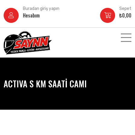
İçeriğe
Buradan giriş yapın
Sepet
atla
Hesabım
₺
0,00
ACTIVA S KM SAATİ CAMI