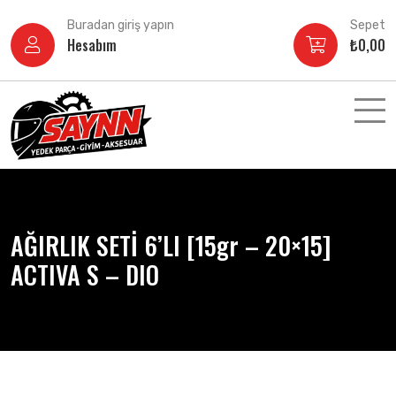
İçeriğe
Buradan giriş yapın
Sepet
atla
Hesabım
₺
0,00
AĞIRLIK SETİ 6’LI [15gr – 20×15]
ACTIVA S – DIO