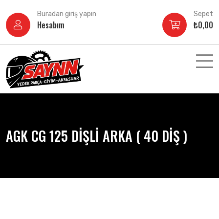
İçeriğe
Buradan giriş yapın
Sepet
atla
Hesabım
₺
0,00
AGK CG 125 DİŞLİ ARKA ( 40 DİŞ )