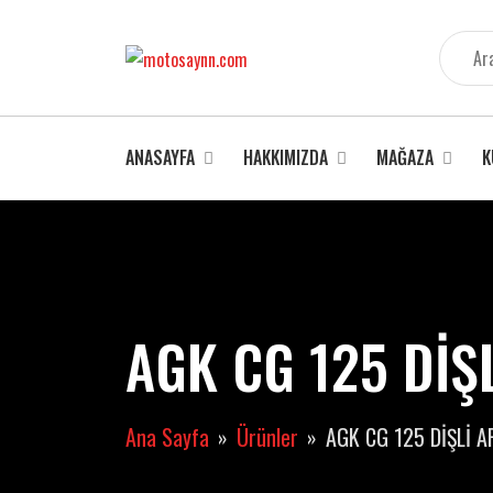
İçeriğe
atla
ANASAYFA
HAKKIMIZDA
MAĞAZA
K
AGK CG 125 DİŞL
Ana Sayfa
Ürünler
AGK CG 125 DİŞLİ A