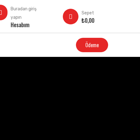
Buradan giriş
Sepet
yapın
₺
0,00
Hesabım
Ödeme