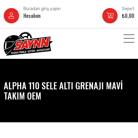
İçeriğe
Buradan giriş yapın
Sepet
atla
Hesabım
₺
0,00
ALPHA 110 SELE ALTI GRENAJI MAVİ
TAKIM OEM