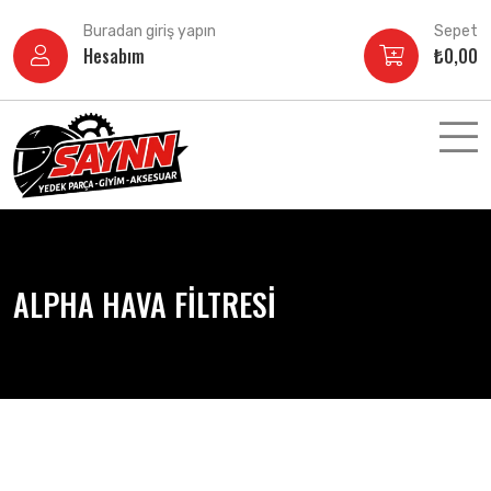
İçeriğe
Buradan giriş yapın
Sepet
atla
Hesabım
₺
0,00
ALPHA HAVA FİLTRESİ