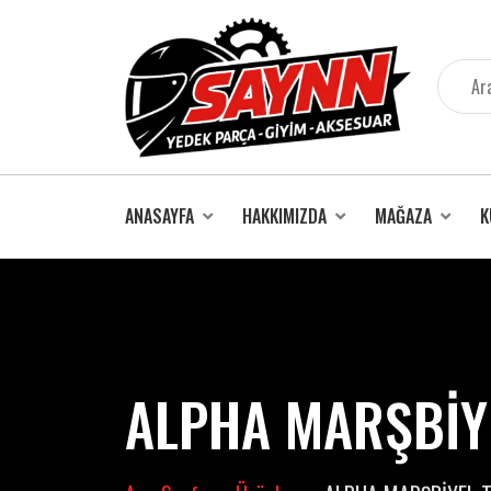
İçeriğe
atla
ANASAYFA
HAKKIMIZDA
MAĞAZA
K
ALPHA MARŞBİYE