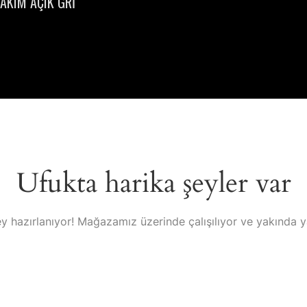
AKIM AÇIK GRİ
Ufukta harika şeyler var
y hazırlanıyor! Mağazamız üzerinde çalışılıyor ve yakında 