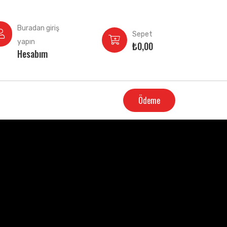
Buradan giriş
Sepet
yapın
₺
0,00
Hesabım
Ödeme