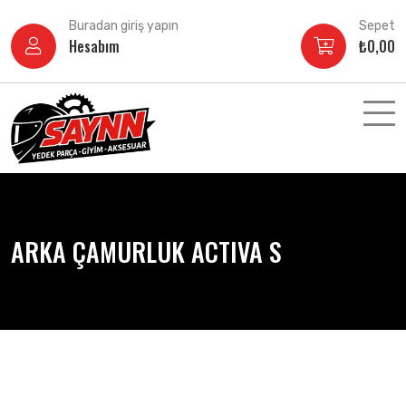
İçeriğe
Buradan giriş yapın
Sepet
atla
Hesabım
₺
0,00
ARKA ÇAMURLUK ACTIVA S