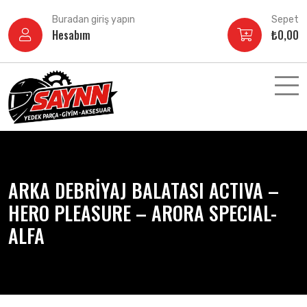
İçeriğe
Buradan giriş yapın
Sepet
atla
Hesabım
₺
0,00
ARKA DEBRİYAJ BALATASI ACTIVA –
HERO PLEASURE – ARORA SPECIAL-
ALFA