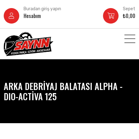
İçeriğe
Buradan giriş yapın
Sepet
atla
Hesabım
₺
0,00
ARKA DEBRİYAJ BALATASI ALPHA -
DIO-ACTİVA 125