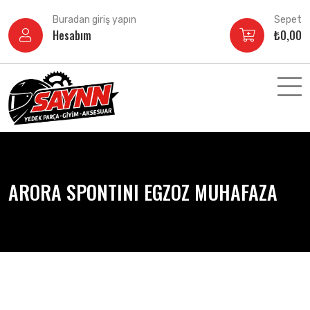
İçeriğe
Buradan giriş yapın
Sepet
atla
Hesabım
₺
0,00
ARORA SPONTINI EGZOZ MUHAFAZA