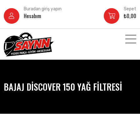
İçeriğe
Buradan giriş yapın
Sepet
atla
Hesabım
₺
0,00
BAJAJ DİSCOVER 150 YAĞ FİLTRESİ