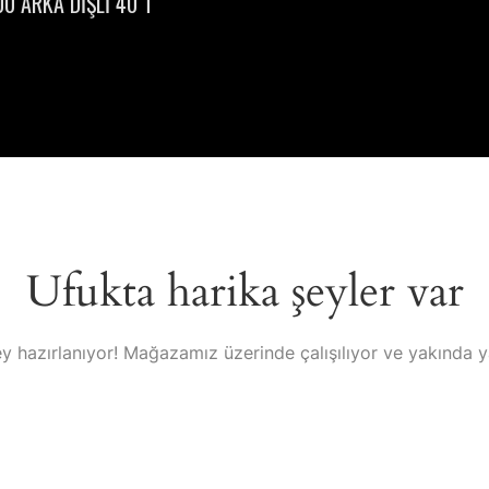
0 ARKA DİŞLİ 40 T
Ufukta harika şeyler var
y hazırlanıyor! Mağazamız üzerinde çalışılıyor ve yakında 