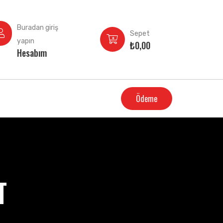
Buradan giriş
Sepet
yapın
₺
0,00
Hesabım
Ödeme
T