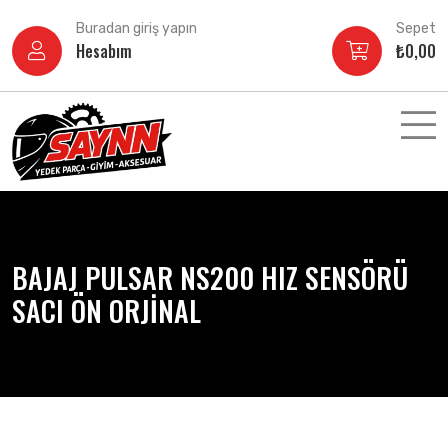
İçeriğe
Buradan giriş yapın
Sepet
atla
Hesabım
₺
0,00
BAJAJ PULSAR NS200 HIZ SENSÖRÜ
SACI ÖN ORJİNAL