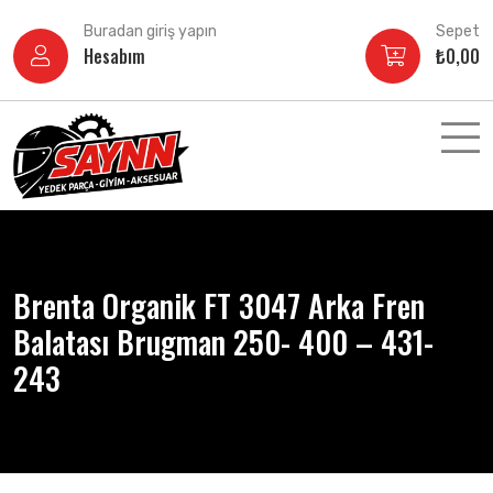
İçeriğe
Buradan giriş yapın
Sepet
atla
Hesabım
₺
0,00
Brenta Organik FT 3047 Arka Fren
Balatası Brugman 250- 400 – 431-
243