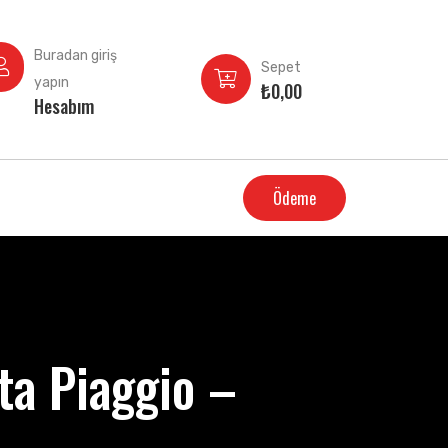
Buradan giriş
Sepet
yapın
₺
0,00
Hesabım
Ödeme
ta Piaggio –