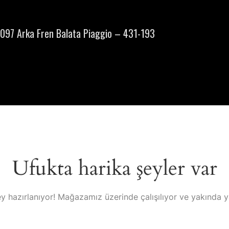
097 Arka Fren Balata Piaggio – 431-193
Ufukta harika şeyler var
y hazırlanıyor! Mağazamız üzerinde çalışılıyor ve yakında 