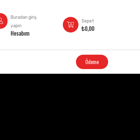
Buradan giriş
Sepet
yapın
₺
0,00
Hesabım
Ödeme