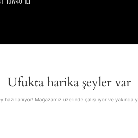
4T 10W40 1LT
Ufukta harika şeyler var
y hazırlanıyor! Mağazamız üzerinde çalışılıyor ve yakında 