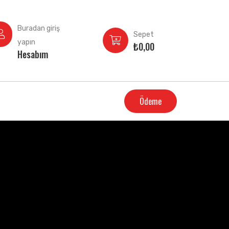
Buradan giriş
Sepet
yapın
₺
0,00
Hesabım
Ödeme