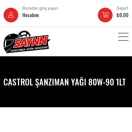
İçeriğe
Buradan giriş yapın
Sepet
atla
Hesabım
₺
0,00
CASTROL ŞANZIMAN YAĞI 80W-90 1LT