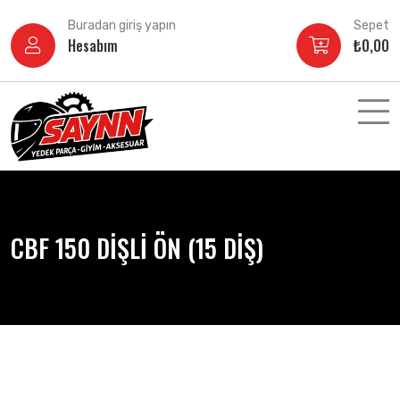
İçeriğe
Buradan giriş yapın
Sepet
atla
Hesabım
₺
0,00
CBF 150 DİŞLİ ÖN (15 DİŞ)