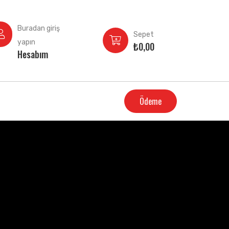
Buradan giriş
Sepet
yapın
₺
0,00
Hesabım
Ödeme