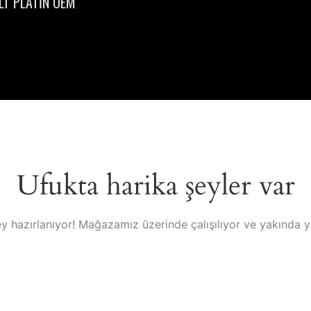
LT PLATİN OEM
Ufukta harika şeyler var
y hazırlanıyor! Mağazamız üzerinde çalışılıyor ve yakında 