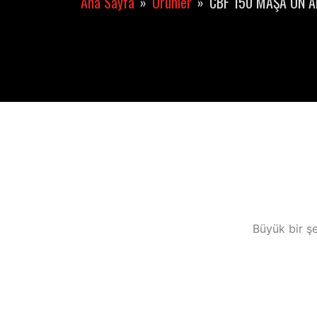
Ana Sayfa
Ürünler
CBF 150 MAŞA ÖN A
Büyük bir şe