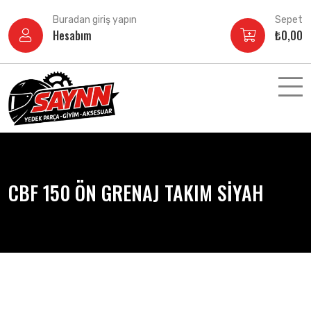
İçeriğe
Buradan giriş yapın
Sepet
atla
Hesabım
₺
0,00
CBF 150 ÖN GRENAJ TAKIM SİYAH