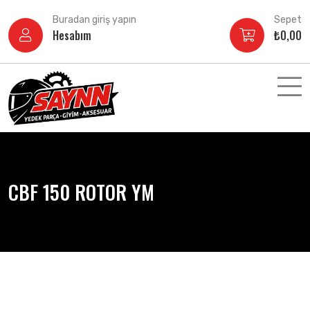
İçeriğe
Buradan giriş yapın
Sepet
atla
Hesabım
₺
0,00
CBF 150 ROTOR YM