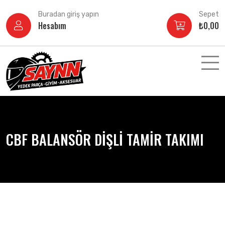
İçeriğe
Buradan giriş yapın
Sepet
atla
Hesabım
₺
0,00
CBF BALANSÖR DİŞLİ TAMİR TAKIMI