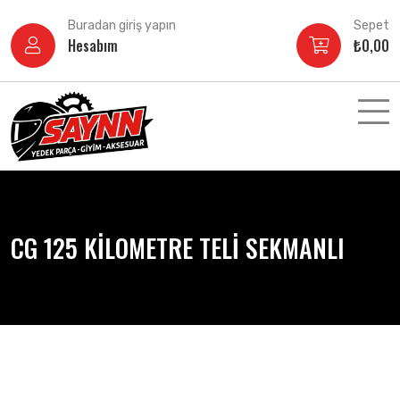
İçeriğe
Buradan giriş yapın
Sepet
atla
Hesabım
₺
0,00
CG 125 KİLOMETRE TELİ SEKMANLI