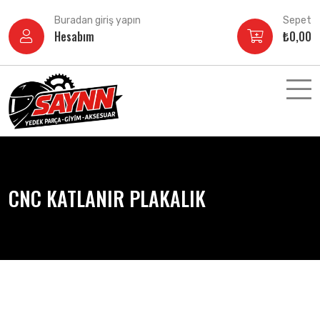
İçeriğe
Buradan giriş yapın
Sepet
atla
Hesabım
₺
0,00
CNC KATLANIR PLAKALIK