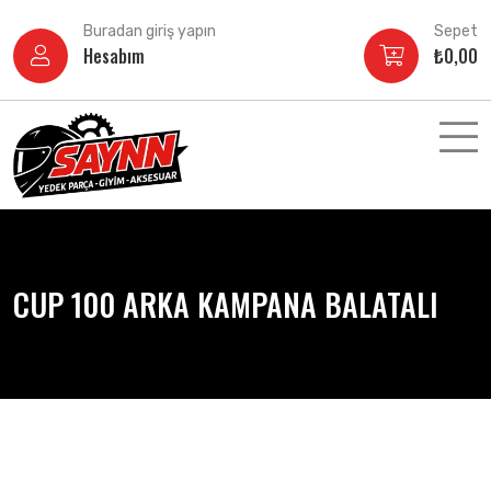
İçeriğe
Buradan giriş yapın
Sepet
atla
Hesabım
₺
0,00
CUP 100 ARKA KAMPANA BALATALI