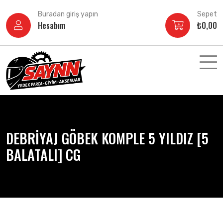
İçeriğe
Buradan giriş yapın
Sepet
atla
Hesabım
₺
0,00
DEBRİYAJ GÖBEK KOMPLE 5 YILDIZ [5
BALATALI] CG