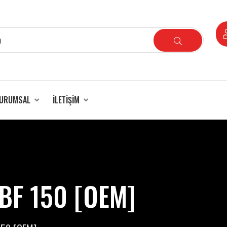
URUMSAL
İLETIŞIM
BF 150 [OEM]