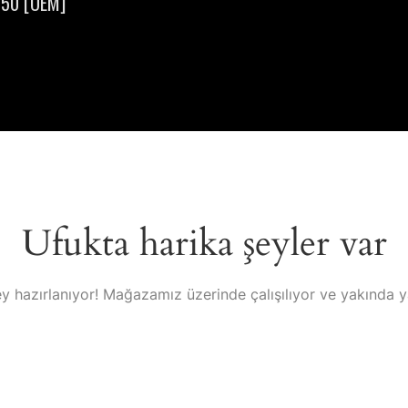
150 [OEM]
Ufukta harika şeyler var
y hazırlanıyor! Mağazamız üzerinde çalışılıyor ve yakında 