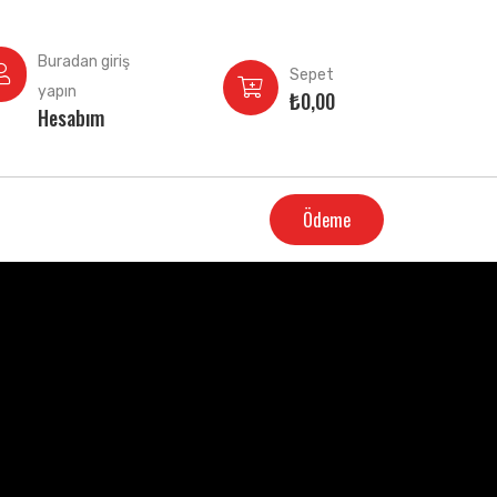
Buradan giriş
Sepet
yapın
₺
0,00
Hesabım
Ödeme