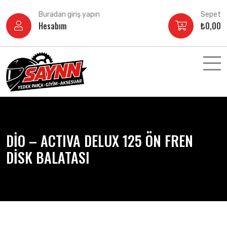
İçeriğe
Buradan giriş yapın
Sepet
atla
Hesabım
₺
0,00
DİO – ACTIVA DELUX 125 ÖN FREN
DİSK BALATASI