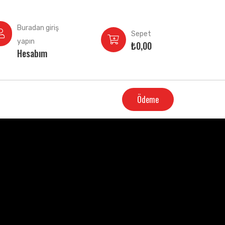
Buradan giriş
Sepet
yapın
₺
0,00
Hesabım
Ödeme