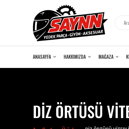
İçeriğe
atla
ANASAYFA
HAKKIMIZDA
MAĞAZA
K
DİZ ÖRTÜSÜ VİT