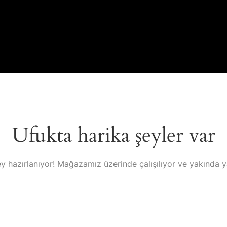
İ
Ufukta harika şeyler var
y hazırlanıyor! Mağazamız üzerinde çalışılıyor ve yakında 