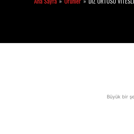
Ana Sayfa
Ürünler
DİZ ÖRTÜSÜ VİTESL
Büyük bir şe