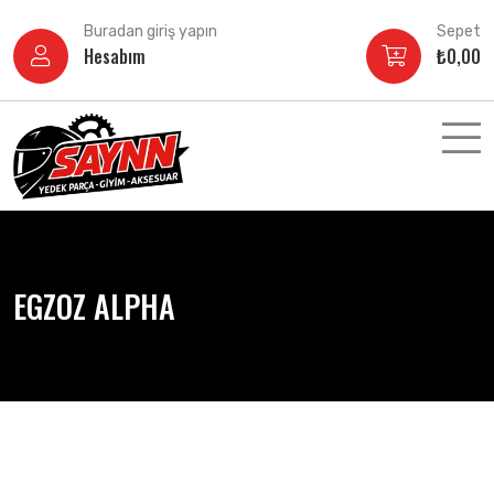
İçeriğe
Buradan giriş yapın
Sepet
atla
Hesabım
₺
0,00
EGZOZ ALPHA