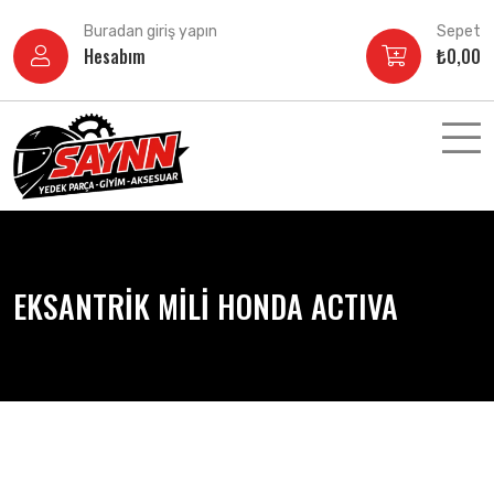
İçeriğe
Buradan giriş yapın
Sepet
atla
Hesabım
₺
0,00
EKSANTRİK MİLİ HONDA ACTIVA