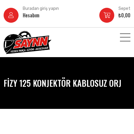
İçeriğe
Buradan giriş yapın
Sepet
atla
Hesabım
₺
0,00
FİZY 125 KONJEKTÖR KABLOSUZ ORJ