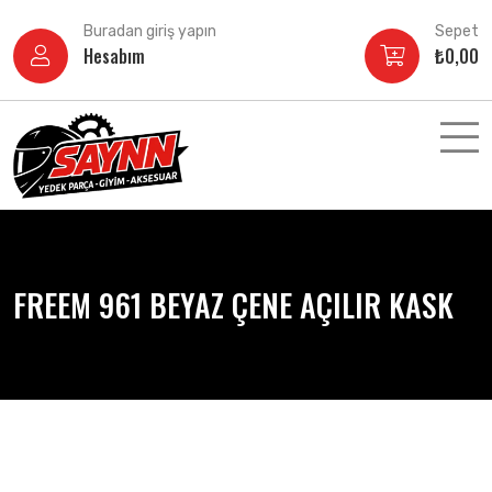
İçeriğe
Buradan giriş yapın
Sepet
atla
Hesabım
₺
0,00
FREEM 961 BEYAZ ÇENE AÇILIR KASK