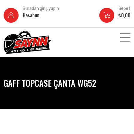
İçeriğe
Buradan giriş yapın
Sepet
atla
Hesabım
₺
0,00
GAFF TOPCASE ÇANTA WG52