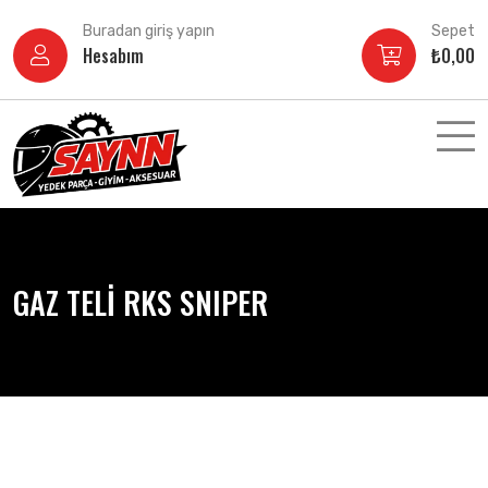
İçeriğe
Buradan giriş yapın
Sepet
atla
Hesabım
₺
0,00
GAZ TELİ RKS SNIPER