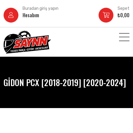
İçeriğe
Buradan giriş yapın
Sepet
atla
Hesabım
₺
0,00
GİDON PCX [2018-2019] [2020-2024]