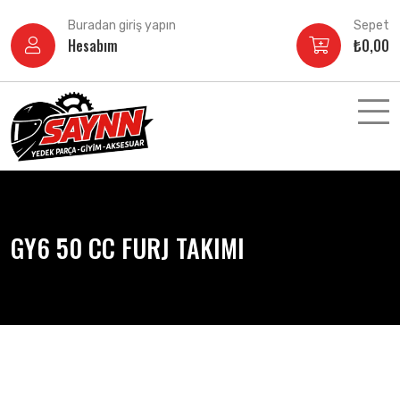
İçeriğe
Buradan giriş yapın
Sepet
atla
Hesabım
₺
0,00
GY6 50 CC FURJ TAKIMI