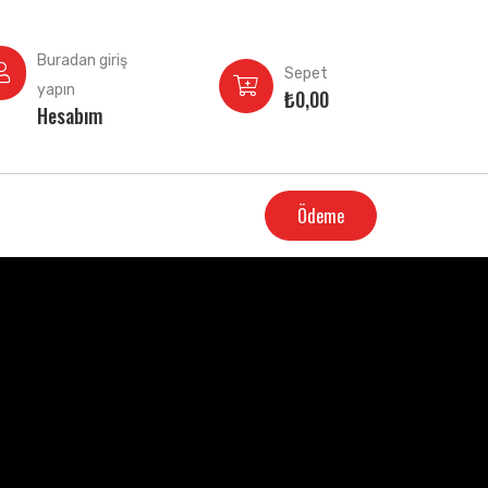
Buradan giriş
Sepet
yapın
₺
0,00
Hesabım
Ödeme