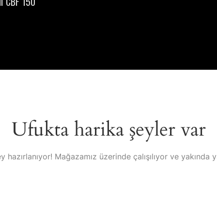
I CBF 150
Ufukta harika şeyler var
y hazırlanıyor! Mağazamız üzerinde çalışılıyor ve yakında 