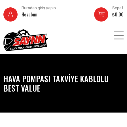
İçeriğe
Buradan giriş yapın
Sepet
atla
Hesabım
₺
0,00
HAVA POMPASI TAKVİYE KABLOLU
BEST VALUE