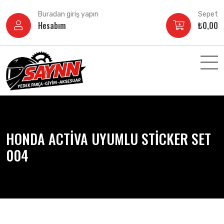
İçeriğe
Buradan giriş yapın
Sepet
atla
Hesabım
₺
0,00
HONDA ACTİVA UYUMLU STİCKER SET
004