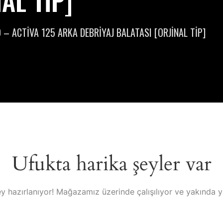
AL TİP]
– ACTİVA 125 ARKA DEBRİYAJ BALATASI [ORJİNAL TİP]
Ufukta harika şeyler var
y hazırlanıyor! Mağazamız üzerinde çalışılıyor ve yakında 