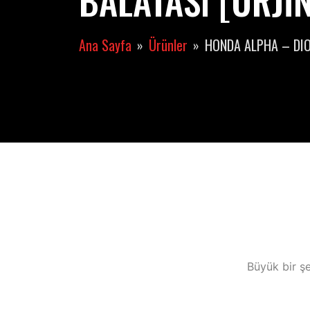
BALATASI [ORJİN
Ana Sayfa
Ürünler
HONDA ALPHA – DIO 
Büyük bir şe