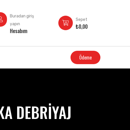
Buradan giriş
Sepet
yapın
₺
0,00
Hesabım
Ödeme
KA DEBRİYAJ