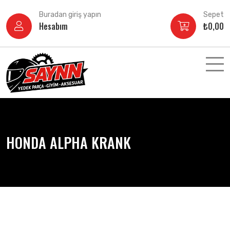
İçeriğe
Buradan giriş yapın
Sepet
atla
Hesabım
₺
0,00
HONDA ALPHA KRANK