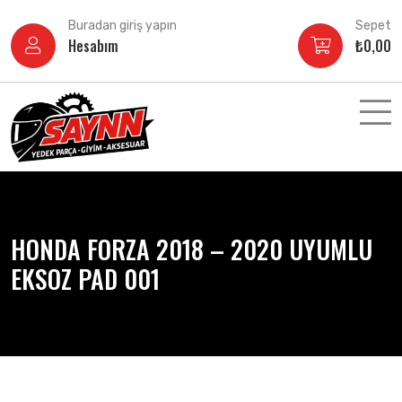
İçeriğe
Buradan giriş yapın
Sepet
atla
Hesabım
₺
0,00
HONDA FORZA 2018 – 2020 UYUMLU
EKSOZ PAD 001